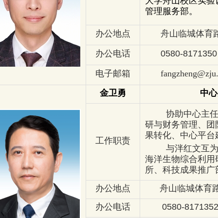
大学舟山校区实验
管理服务部。
办公地点
舟山临城体育路
办公电话
0580-8171350
电子邮箱
fangzheng@zju
金卫勇
中心
协助中心主
研与财务管理、团
果转化、中心平台
工作职责
与泮红文互
海洋生物综合利用
所、科技成果推广
办公地点
舟山临城体育路10
办公电话
0580-817135