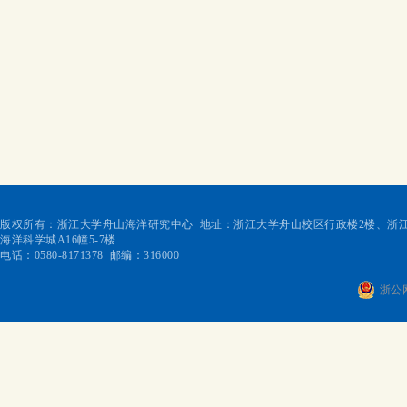
版权所有：浙江大学舟山海洋研究中心 地址：浙江大学舟山校区行政楼2楼、浙江
海洋科学城A16幢5-7楼
电话：0580-8171378 邮编：316000
浙公网