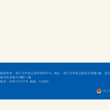
版权所有：浙江大学舟山海洋研究中心 地址：浙江大学舟山校区行政楼2楼、浙江
海洋科学城A16幢5-7楼
电话：0580-8171378 邮编：316000
浙公网