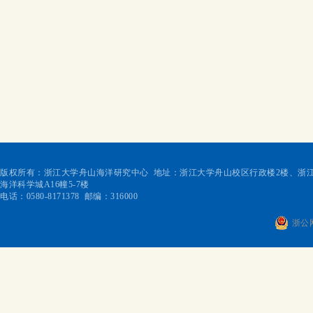
版权所有：浙江大学舟山海洋研究中心 地址：浙江大学舟山校区行政楼2楼、浙江
海洋科学城A16幢5-7楼
电话：0580-8171378 邮编：316000
浙公网